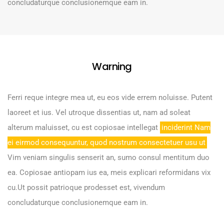
concludaturque conclusionemque eam in.
Warning
Ferri reque integre mea ut, eu eos vide errem noluisse. Putent
laoreet et ius. Vel utroque dissentias ut, nam ad soleat
alterum maluisset, cu est copiosae intellegat
inciderint Nam
ei eirmod consequuntur, quod nostrum consectetuer usu ut
Vim veniam singulis senserit an, sumo consul mentitum duo
ea. Copiosae antiopam ius ea, meis explicari reformidans vix
cu.Ut possit patrioque prodesset est, vivendum
concludaturque conclusionemque eam in.