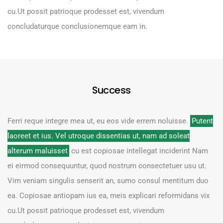
cu.Ut possit patrioque prodesset est, vivendum
concludaturque conclusionemque eam in.
Success
Ferri reque integre mea ut, eu eos vide errem noluisse.
Putent
laoreet et ius. Vel utroque dissentias ut, nam ad soleat
alterum maluisset
cu est copiosae intellegat inciderint Nam
ei eirmod consequuntur, quod nostrum consectetuer usu ut.
Vim veniam singulis senserit an, sumo consul mentitum duo
ea. Copiosae antiopam ius ea, meis explicari reformidans vix
cu.Ut possit patrioque prodesset est, vivendum