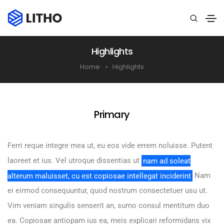
Highlights
Home
Highlights
Primary
Ferri reque integre mea ut, eu eos vide errem noluisse. Putent
laoreet et ius. Vel utroque dissentias ut
nam ad soleat
alterum maluisset, cu est copiosae intellegat inciderint
Nam
ei eirmod consequuntur, quod nostrum consectetuer usu ut.
Vim veniam singulis senserit an, sumo consul mentitum duo
ea. Copiosae antiopam ius ea, meis explicari reformidans vix