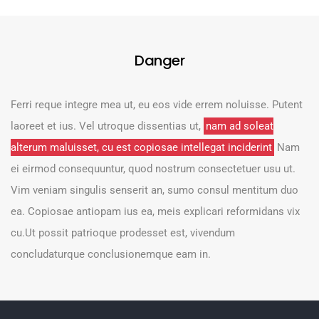
Danger
Ferri reque integre mea ut, eu eos vide errem noluisse. Putent
laoreet et ius. Vel utroque dissentias ut,
nam ad soleat
alterum maluisset, cu est copiosae intellegat inciderint
Nam
ei eirmod consequuntur, quod nostrum consectetuer usu ut.
Vim veniam singulis senserit an, sumo consul mentitum duo
ea. Copiosae antiopam ius ea, meis explicari reformidans vix
cu.Ut possit patrioque prodesset est, vivendum
concludaturque conclusionemque eam in.